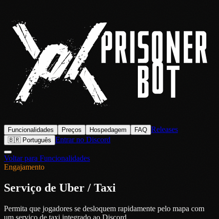
Releases
Funcionalidades
Preços
Hospedagem
FAQ
Entrar no Discord
🇧🇷 Português
Voltar para Funcionalidades
Engajamento
Serviço de Uber / Taxi
Permita que jogadores se desloquem rapidamente pelo mapa com
um serviço de taxi integrado ao Discord.