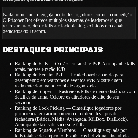
Nada impulsiona o engajamento dos jogadores como a competição.
O Prisoner Bot oferece múltiplos sistemas de leaderboard que
rastreiam tudo, desde kills até lock picking, exibidos em canais
dedicados do Discord.
DESTAQUES PRINCIPAIS
Ranking de Kills — O clássico ranking PvP. Acompanhe kills
totais, mortes e razão K/D
Ranking de Eventos PvP — Leaderboard separado para
desempenho em warzones e eventos PvP. Mostre quem
realmente domina no combate organizado
Ranking de Sniper — Rastreie os kills de maior distância com
detalhes da arma. Celebre os atiradores de elite do seu
servidor
Ranking de Lock Picking — Classifique jogadores por
proficiência em arrombamento em diferentes tipos de
fechadura (Básica, Média, Avançada, KillBox, DialLock).
Acompanhe taxas de sucesso e falha
Ranking de Squads e Membros — Classifique squads por
kills totais e desempenho. Estatísticas individuais incluindo