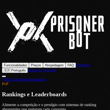
Releases
Funcionalidades
Preços
Hospedagem
FAQ
Entrar no Discord
🇧🇷 Português
Voltar para Funcionalidades
PvP
Rankings e Leaderboards
Alimente a competição e o prestígio com sistemas de ranking
abrangentes que rastreiam cada conquista.