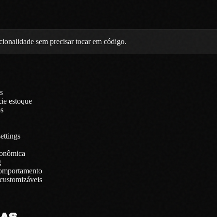
ionalidade sem precisar tocar em código.
s
cie estoque
s
ettings
conômica
g
comportamento
customizáveis